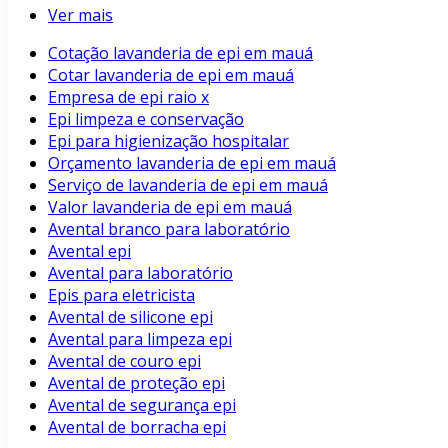
Ver mais
Cotação lavanderia de epi em mauá
Cotar lavanderia de epi em mauá
Empresa de epi raio x
Epi limpeza e conservação
Epi para higienização hospitalar
Orçamento lavanderia de epi em mauá
Serviço de lavanderia de epi em mauá
Valor lavanderia de epi em mauá
Avental branco para laboratório
Avental epi
Avental para laboratório
Epis para eletricista
Avental de silicone epi
Avental para limpeza epi
Avental de couro epi
Avental de proteção epi
Avental de segurança epi
Avental de borracha epi