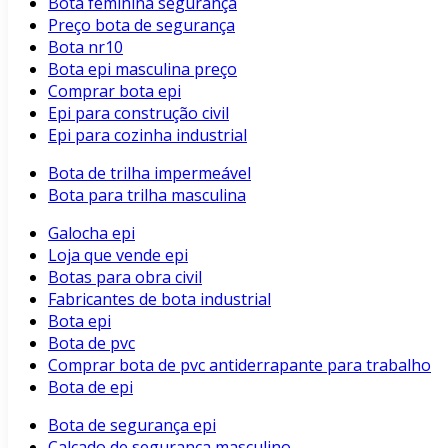
Bota feminina segurança
Preço bota de segurança
Bota nr10
Bota epi masculina preço
Comprar bota epi
Epi para construção civil
Epi para cozinha industrial
Bota de trilha impermeável
Bota para trilha masculina
Galocha epi
Loja que vende epi
Botas para obra civil
Fabricantes de bota industrial
Bota epi
Bota de pvc
Comprar bota de pvc antiderrapante para trabalho
Bota de epi
Bota de segurança epi
Calçado de segurança masculino