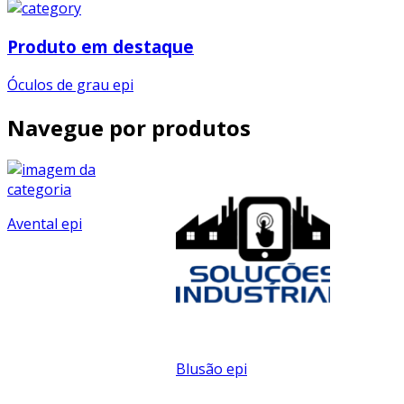
Produto em destaque
Óculos de grau epi
Navegue por produtos
Avental epi
Blusão epi
Bota de