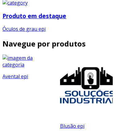
Produto em destaque
Óculos de grau epi
Navegue por produtos
Avental epi
Blusão epi
Bota de