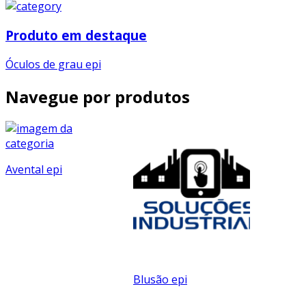
Produto em destaque
Óculos de grau epi
Navegue por produtos
Avental epi
Blusão epi
Bota de