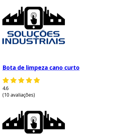
cuidados e manutenção
além dos benefícios mencionados, a
manutenção adequada das botas de segurança
é essencial para garantir sua durabilidade e
eficácia. algumas dicas incluem:
limpeza regular
: remova sujeira e
resíduos após o uso, utilizando água e
sabão neutro.
Bota de limpeza cano curto
secagem adequada
: evite expor as botas
a fontes diretas de calor. deixe-as secar
naturalmente.
4.6
(10 avaliações)
verificação de danos
: regularmente,
inspecione as botas em busca de desgaste
ou danos na biqueira e na sola.
conclusão