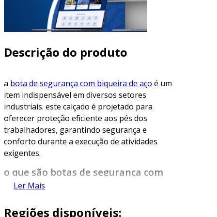
Descrição do produto
a
bota de segurança com biqueira de aço
é um
item indispensável em diversos setores
industriais. este calçado é projetado para
oferecer proteção eficiente aos pés dos
trabalhadores, garantindo segurança e
conforto durante a execução de atividades
exigentes.
o que são botas de segurança com
biqueira de aço?
Ler Mais
as botas de segurança com biqueira de aço são
Regiões disponíveis:
calçados resistentes, especialmente