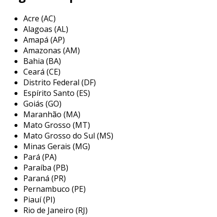
desenvolvidos para proteger os pés contra
Acre (AC)
impactos e perfurações. o bico de aço
Alagoas (AL)
proporciona uma camada adicional de
Amapá (AP)
proteção, tornando-as ideais para ambientes
Amazonas (AM)
como construção civil, fábricas e armazéns.
Bahia (BA)
Ceará (CE)
benefícios das botas de segurança
Distrito Federal (DF)
com biqueira de aço
Espírito Santo (ES)
Goiás (GO)
entre os principais benefícios das botas de
Maranhão (MA)
segurança com biqueira de aço, destacam-se:
Mato Grosso (MT)
Mato Grosso do Sul (MS)
proteção contra impactos
: o bico de aço
Minas Gerais (MG)
é capaz de suportar impactos
Pará (PA)
significativos, protegendo os dedos dos
Paraíba (PB)
pés de objetos pesados que possam cair.
Paraná (PR)
resistência à perfuração
: muitas botas
Pernambuco (PE)
Piauí (PI)
possuem solas que impedem a perfuração
Rio de Janeiro (RJ)
por objetos afiados, aumentando a