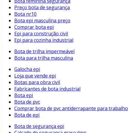
Bota feminina segurança
Preço bota de segurança
Bota nr10
Bota epi masculina preço
Comprar bota epi
Epi para construção civil
Epi para cozinha industrial
Bota de trilha impermeável
Bota para trilha masculina
Galocha epi
Loja que vende epi
Botas para obra civil
Fabricantes de bota industrial
Bota epi
Bota de pvc
Comprar bota de pvc antiderrapante para trabalho
Bota de epi
Bota de segurança epi
Calçado de segurança masculino