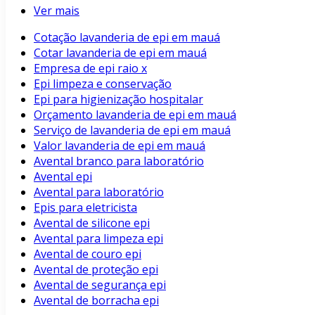
Ver mais
Cotação lavanderia de epi em mauá
Cotar lavanderia de epi em mauá
Empresa de epi raio x
Epi limpeza e conservação
Epi para higienização hospitalar
Orçamento lavanderia de epi em mauá
Serviço de lavanderia de epi em mauá
Valor lavanderia de epi em mauá
Avental branco para laboratório
Avental epi
Avental para laboratório
Epis para eletricista
Avental de silicone epi
Avental para limpeza epi
Avental de couro epi
Avental de proteção epi
Avental de segurança epi
Avental de borracha epi