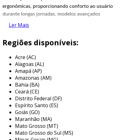
ergonômicas, proporcionando conforto ao usuário
durante longas jornadas. modelos avançados
contam com ajustes de suspensão, sistemas de
Ler Mais
ventilação e acessórios integrados, como
protetores auriculares ou viseiras, oferecendo uma
Regiões disponíveis:
solução completa para proteção da cabeça e do
rosto. esses itens são indispensáveis para atender
Acre (AC)
às normas de segurança exigidas em diversos
Alagoas (AL)
setores industriais.
Amapá (AP)
Amazonas (AM)
a isofita é uma empresa especializada na
Bahia (BA)
comercialização de equipamentos de proteção
Ceará (CE)
individual (epis) e soluções de segurança para
Distrito Federal (DF)
Espírito Santo (ES)
diversos segmentos industriais. com um portfólio
Goiás (GO)
diversificado, a empresa oferece produtos de alta
Maranhão (MA)
qualidade, como botas e sapatos de segurança,
Mato Grosso (MT)
capacetes epi, óculos de proteção, luvas de
Mato Grosso do Sul (MS)
segurança, máscaras e equipamentos de proteção
Minas Gerais (MG)