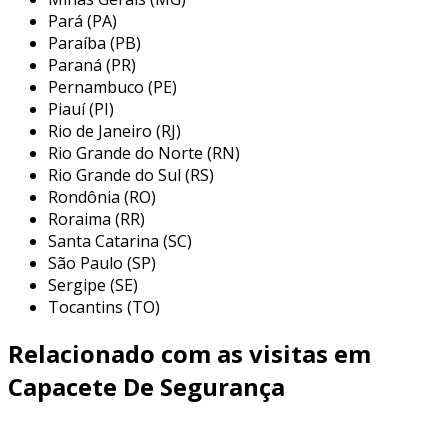
auditiva. cada item é projetado para atender às
Pará (PA)
rigorosas normas de segurança, garantindo a
Paraíba (PB)
Paraná (PR)
proteção e o bem-estar dos usuários durante as
Pernambuco (PE)
atividades laborais. com sólida experiência no
Piauí (PI)
mercado, a isofita se destaca por fornecer soluções
Rio de Janeiro (RJ)
completas em segurança, adaptadas às
Rio Grande do Norte (RN)
necessidades específicas de cada cliente. a
Rio Grande do Sul (RS)
empresa combina excelência no atendimento com
Rondônia (RO)
uma linha de produtos confiável e eficiente,
Roraima (RR)
Santa Catarina (SC)
consolidando-se como parceira estratégica para
São Paulo (SP)
empresas que priorizam a segurança de suas
Sergipe (SE)
operações e colaboradores.
Tocantins (TO)
Relacionado com as visitas em
Capacete De Segurança